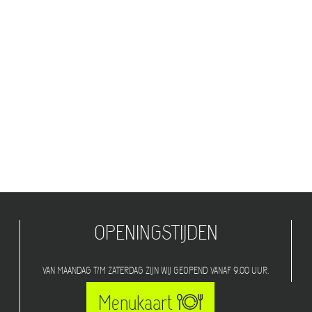
OPENINGSTIJDEN
VAN MAANDAG T/M ZATERDAG ZIJN WIJ GEOPEND VANAF 9.00 UUR.
Menukaart