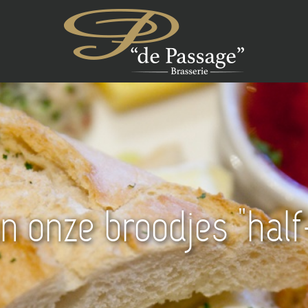
lvast uw plek om teleu
n onze broodjes "hal
Geen zin om te koken
voorkomen.