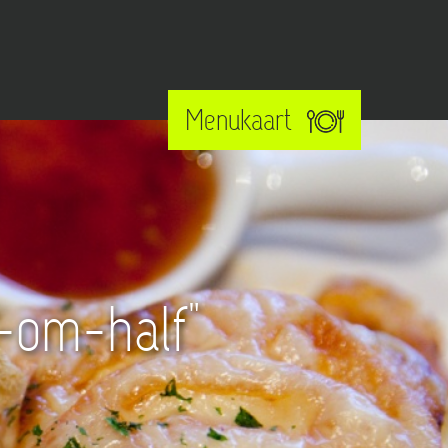
Menukaart
rstelling te
f-om-half"
?