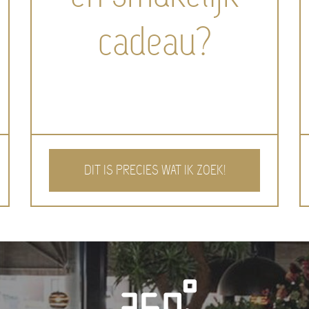
cadeau?
DIT IS PRECIES WAT IK ZOEK!