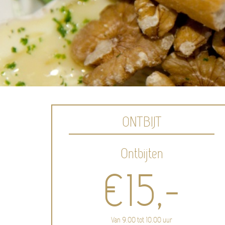
ONTBIJT
Ontbijten
€15,-
Van 9.00 tot 10.00 uur